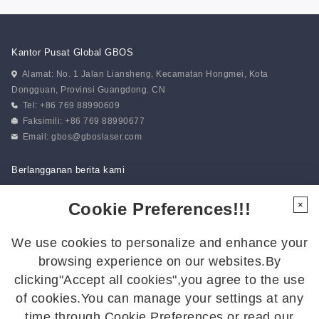
Kantor Pusat Global GBOS
Alamat: No. 1 Jalan Liansheng, Kecamatan Hongmei, Kota
Dongguan, Provinsi Guangdong. CN
Tel: +86 769 88990609
Faksimili: +86 769 88990677
Email:
gbos@gboslaser.com
Berlangganan berita kami
Cookie Preferences!!!
×
Ikuti Kami
We use cookies to personalize and enhance your
Ikuti kami untuk mendapatkan kabar terbaru:
browsing experience on our websites.By
clicking"Accept all cookies",you agree to the use
of cookies.You can manage your settings at any
time through Cookie Preferences or read our