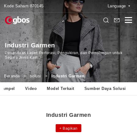
Kode Saham:
870145
Language
Industri Garmen
Penandaan Laser, Perforasi, Pengukiran, dan Pemotongan untuk
Segala Jenis Kain
Beranda
>
solusi
>
Industri Garmen
 Sampel
Video
Model Terkait
Sumber Daya Solusi
Industri Garmen
+
Bagikan