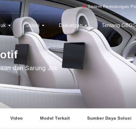
Sistem Pemotongan Pis
duk
Solusi
Dukungan
Tentang GBO
otif
raan dan Sarung Jok
Video
Model Terkait
Sumber Daya Solusi