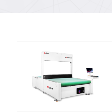
Pemotongan Laser 3D untuk Komponen
Berbentuk Non-Logam