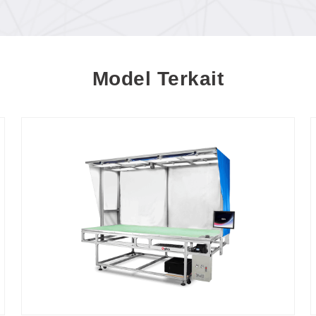
Disesuaikan dalam Satu Proses: Laser
3D Lima Sumbu (GN602-3D-EP)
Model Terkait