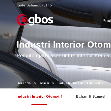
Kode Saham:
870145
Pro
Industri Interior Otom
Pemotongan Laser untuk Interior Kenda
Beranda
>
solusi
>
Industri Interior Otomotif
Industri Interior Otomotif
Bahan & Sampel