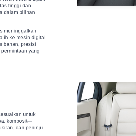
tas tinggi dan
a dalam pilihan
us meninggalkan
lih ke mesin digital
s bahan, presisi
i permintaan yang
sesuaikan untuk
usa, komposit—
kiran, dan peninju