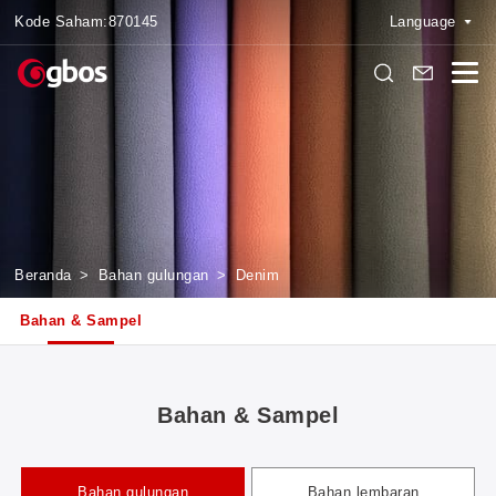
Kode Saham:
870145
Language
Beranda
>
Bahan gulungan
>
Denim
Bahan & Sampel
Bahan & Sampel
Bahan gulungan
Bahan lembaran