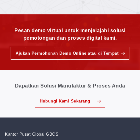
Kecepatan 300 Lubang per Detik—Hasilnya Tetap
Rapi Bahkan pada Kain Elastis
Pesan demo virtual untuk menjelajahi solusi
pemotongan dan proses digital kami.
Ajukan Permohonan Demo Online atau di Tempat
Dapatkan Solusi Manufaktur & Proses Anda
Hubungi Kami Sekarang
Kantor Pusat Global GBOS