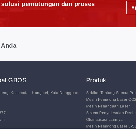
i solusi pemotongan dan proses
A
 Anda
obal GBOS
Produk
nsheng, Kecamatan Hongmei, Kota Dongguan,
Sekilas Tentang Semua Pr
Mesin Pemotong Laser CO
Mesin Penandaan Laser
0677
Sistem Penyelesaian Deni
com
Otomatisasi Lainnya
Mesin Pemotong Laser 5-
Mesin Penandaan Garis Ot