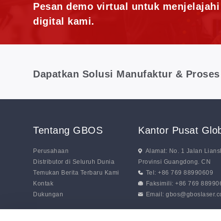
Pesan demo virtual untuk menjelajah
digital kami.
Dapatkan Solusi Manufaktur & Proses
Tentang GBOS
Kantor Pusat Gl
Perusahaan
Alamat: No. 1 Jalan Lia
Distributor di Seluruh Dunia
Provinsi Guangdong. CN
Temukan Berita Terbaru Kami
Tel: +86 769 88990609
Kontak
Faksimili: +86 769 8899
Dukungan
Email:
gbos@gboslaser.