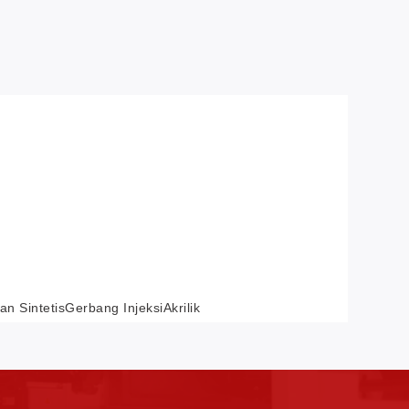
an Sintetis
Gerbang Injeksi
Akrilik