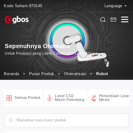
Kode Saham:
870145
Language
Sepenuhnya Otomatis
Untuk Produksi yang Lebih Cerdas dan Lebih Efisien
Beranda
>
Pusat Produk
>
Otomatisasi
>
Robot
Laser CO2
Penandaan Laser
Semua Produk
Mesin Pemotong
Mesin