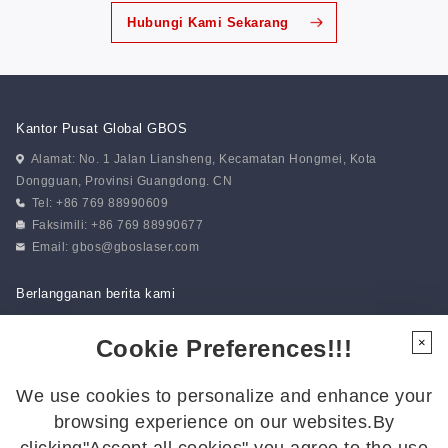
Hubungi Kami Sekarang
Kantor Pusat Global GBOS
Alamat: No. 1 Jalan Liansheng, Kecamatan Hongmei, Kota
Dongguan, Provinsi Guangdong. CN
Tel: +86 769 88990609
Faksimili: +86 769 88990677
Email:
gbos@gboslaser.com
Berlangganan berita kami
Cookie Preferences!!!
×
Ikuti Kami
We use cookies to personalize and enhance your
Ikuti kami untuk mendapatkan kabar terbaru:
browsing experience on our websites.By