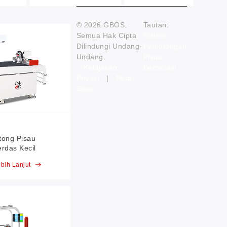
© 2026 GBOS.
Tautan:
Semua Hak Cipta
Sistem
Dilindungi Undang-
Pemotongan
Undang.
Pisau
Kebijakan
Berosilasi
Privasi
|
Peta
Situs
ong Pisau
erdas Kecil
bih Lanjut