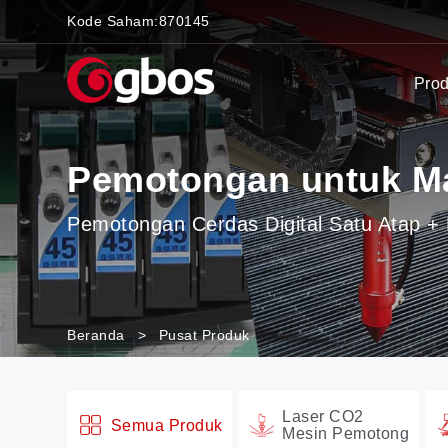
Kode Saham:
870145
Pro
Pemotongan untuk M
Pemotongan Cerdas Digital Satu Atap + 
Beranda
>
Pusat Produk
Laser CO2
Semua Produk
Mesin Pemotong