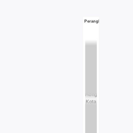
Perangkat
Alarm
Status
Peralatan
Alamat:
No.
1
Jalan
Liansheng,
Kecamatan
Hongmei,
Kota
Dongguan,
Provinsi
Guangdong.
CN