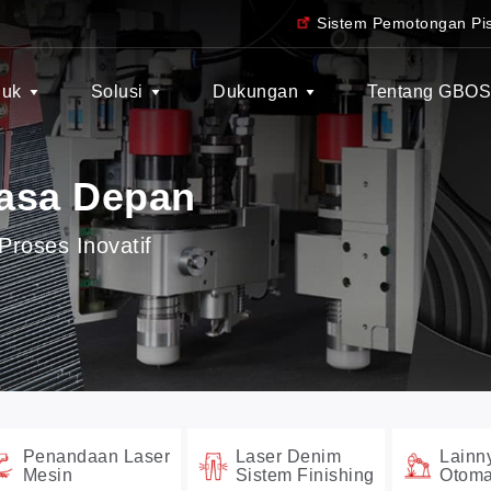
Sistem Pemotongan Pis
duk
Solusi
Dukungan
Tentang GBO
asa Depan
Proses Inovatif
Penandaan Laser
Laser Denim
Lainn
Mesin
Sistem Finishing
Otoma