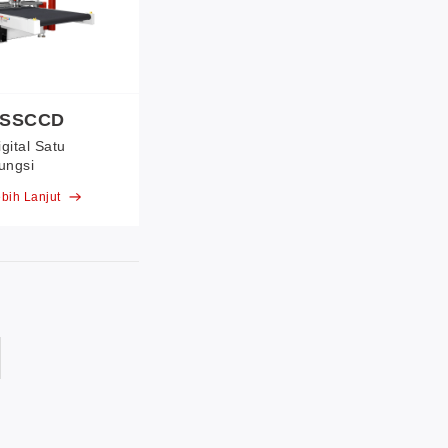
0SSCCD
gital Satu
fungsi
bih Lanjut