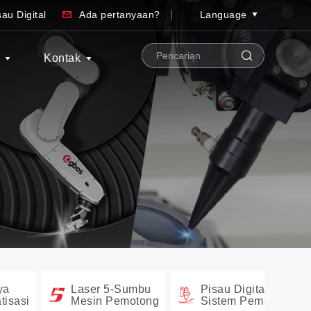
au Digital
Ada pertanyaan?
Language
S
Kontak
ya
Laser 5-Sumbu
Pisau Digital
tisasi
Mesin Pemotong
Sistem Pemotongan