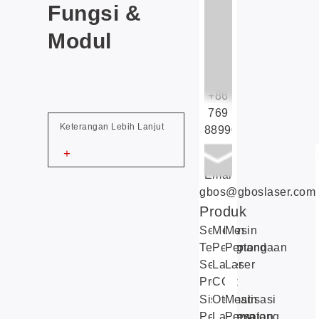
Fungsi &
Tel:
+86
Modul
769
88990609
Faksimili:
+86
769
Keterangan Lebih Lanjut
88990677
+
Email:
gbos@gboslaser.com
Produk
Sekilas
Mesin
Mesin
Tentang
Pemotong
Penandaan
Semua
Laser
Laser
Produk
CO2
Sistem
Otomatisasi
Mesin
Penyelesaian
Lainnya
Pemotong