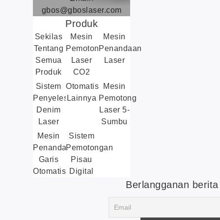
gbos@gboslaser.com
Produk
Sekilas
Mesin
Mesin
Tentang
Pemotong
Penandaan
Semua
Laser
Laser
Produk
CO2
Sistem
Otomatisasi
Mesin
Penyelesaian
Lainnya
Pemotong
Denim
Laser 5-
Laser
Sumbu
Mesin
Sistem
Penandaan
Pemotongan
Garis
Pisau
Otomatis
Digital
Berlangganan berita