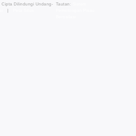
Cipta Dilindungi Undang-
Tautan:
Sistem
si
|
Peta Situs
Pemotongan Pisau
Berosilasi