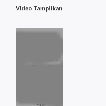
Video Tampilkan
Alamat: No. 1 Jalan
Liansheng, Kecamatan
Hongmei, Kota
Dongguan, Provinsi
Guangdong. CN
Tel: +86 769 88990609
Faksimili: +86 769
88990677
Email: