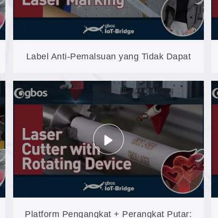
Label Anti-Pemalsuan yang Tidak Dapat
Dilepas, Tidak Pudar, dan Tidak Dapat
Dipalsukan: Penandaan Permanen pada
YLP-F20
Platform Pengangkat + Perangkat Putar: