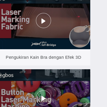
GH1260CCD
Pengukiran Kain Bra dengan Efek 3D
yang Menonjol: Pengerjaan Tekstur XXP3
pada Kain Halus