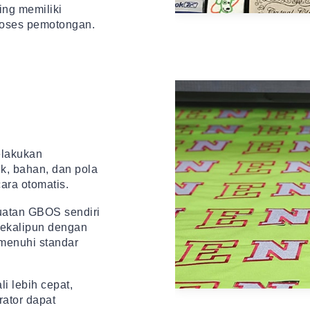
ng memiliki
proses pemotongan.
elakukan
ik, bahan, dan pola
ara otomatis.
buatan GBOS sendiri
sekalipun dengan
menuhi standar
i lebih cepat,
ator dapat