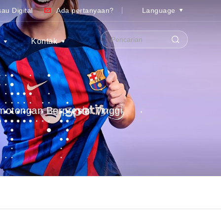
au Digital
Ada pertanyaan?
Language
S
Kontak
otongan Berpresisi Tinggi