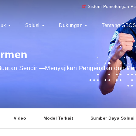
Sistem Pemotongan Pis
duk
Solusi
Dukungan
Tentang GBO
armen
Buatan Sendiri—Menyajikan Pengenalan dan Pem
Video
Model Terkait
Sumber Daya Solusi