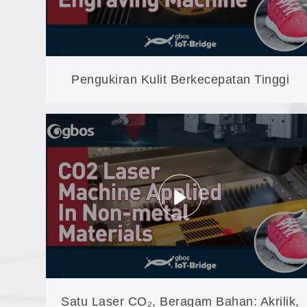
Pengukiran Kulit Berkecepatan Tinggi
pada Suede, Nubuck, dan Bahan Sintetis:
3D Dynamic XXP3-320
Satu Laser CO₂, Beragam Bahan: Akrilik,