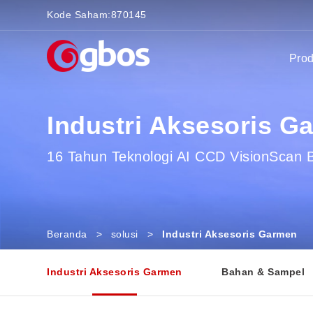
Kode Saham:
870145
Pro
Industri Aksesoris G
16 Tahun Teknologi AI CCD VisionScan 
Beranda
>
solusi
>
Industri Aksesoris Garmen
Industri Aksesoris Garmen
Bahan & Sampel