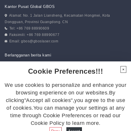
Kantor Pusat Global GBOS
Alamat: No. 1 Jalan Liansheng, Kecamatan Hongmei, Kota
Dongguan, Provinsi Guangdong. CN
Tel: +86 769 88990609
Faksimili: +86 769 88990677
Email:
gbos@gboslaser.com
Berlangganan berita kami
Cookie Preferences!!!
×
Ikuti Kami
We use cookies to personalize and enhance your
Ikuti kami untuk mendapatkan kabar terbaru:
browsing experience on our websites.By
clicking"Accept all cookies",you agree to the use
of cookies.You can manage your settings at any
time through Cookie Preferences or read our
© 2026 GBOS. Semua Hak Cipta Dilindungi Undang-Undang.
Cookie Policy to learn more.
Kebijakan Privasi
|
Peta Situs