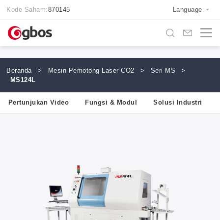
Kode Saham:
870145
Language
Beranda
>
Mesin Pemotong Laser CO2
>
Seri MS
>
MS124L
Pertunjukan Video
Fungsi & Modul
Solusi Industri