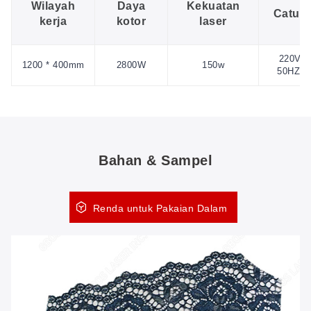
Wilayah
Daya
Kekuatan
Catu 
kerja
kotor
laser
220V/1
1200 * 400mm
2800W
150w
50HZ/6
Bahan & Sampel
Renda untuk Pakaian Dalam