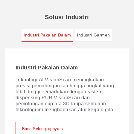
Solusi Industri
Industri Pakaian Dalam
Industri Garmen
Industri Pakaian Dalam
Industri Garmen
Teknologi AI VisionScan meningkatkan
Pemotongan digital yang komprehensif —
presisi pemotongan tali hingga tingkat yang
presisi di setiap lapisan. Dengan solusi
lebih tinggi. Dipadukan dengan sistem
proses yang inovatif, kami memimpin
dispensing PUR VisionScan dan
transformasi digital dalam produksi kain,
pemotongan cup bra 3D tanpa sentuhan,
menghasilkan hasil potongan yang
teknologi ini menghadirkan alur kerja digital
sempurna, mulai dari kain satu lapis hingga
yang efisien untuk produksi pakaian dalam
berlapis-lapis.
— sehingga memaksimalkan hasil bahan dan
ROI.
Baca Selengkapnya
Baca Selengkapnya