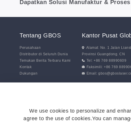
Dapatkan Solusi Manufaktur & Proses
Tentang GBOS
Kantor Pusat Gl
Perusahaan
Alamat: No. 1 Jalan Lia
Distributor di Seluruh Dunia
Provinsi Guangdong. CN
Temukan Berita Terbaru Kami
Tel: +86 769 88990609
Kontak
Faksimili: +86 769 8899
Dukungan
Email:
gbos@gboslaser.
We use cookies to personalize and enhan
agree to the use of cookies.You can manage
© 2026 GBOS. Semua Hak Cipta Dilindungi Undang-Un