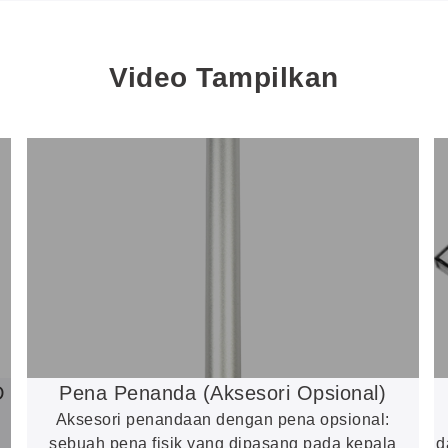
Video Tampilkan
D
Pena Penanda (Aksesori Opsional)
Aksesori penandaan dengan pena opsional:
sebuah pena fisik yang dipasang pada kepala
d