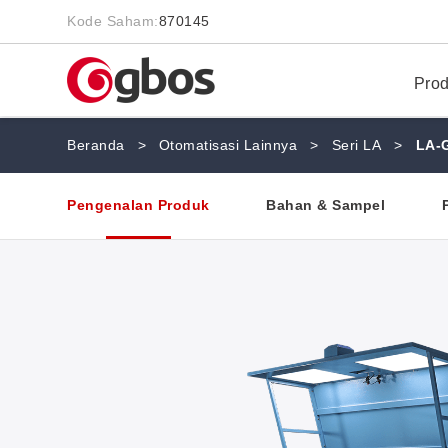
Kode Saham:
870145
Pro
Beranda
>
Otomatisasi Lainnya
>
Seri LA
>
LA-
Pengenalan Produk
Bahan & Sampel