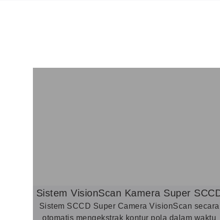
Sistem VisionScan Kamera Super SCC
Sistem SCCD Super Camera VisionScan secara
otomatis mengekstrak kontur pola dalam waktu