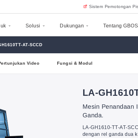
Sistem Pemotongan Pis
duk
Solusi
Dukungan
Tentang GBO
GH1610TT-AT-SCCD
Pertunjukan Video
Fungsi & Modul
LA-GH1610
Mesin Penandaan I
Ganda.
LA-GH1610-TT-AT-SCCD
dengan rel ganda dua k