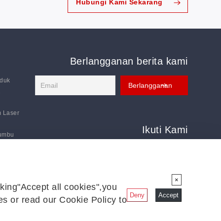
Hubungi Kami Sekarang
Berlangganan berita kami
oduk
2
m Laser
Ikuti Kami
Sumbu
Ikuti kami untuk mendapatkan kabar terbaru:
omatis
igital
×
king"Accept all cookies",you
Deny
Accept
s or read our Cookie Policy to
Tautan:
Sistem Pemotongan Pisau Berosilasi