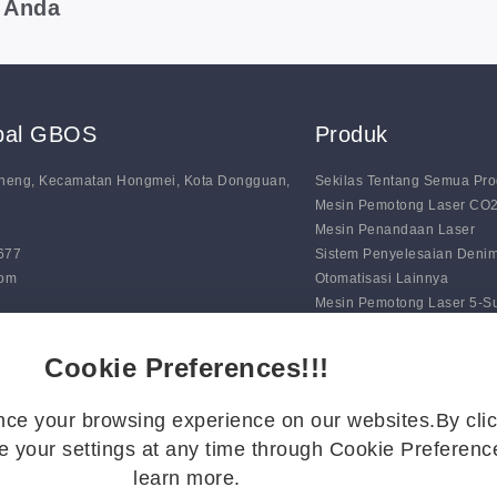
 Anda
obal GBOS
Produk
nsheng, Kecamatan Hongmei, Kota Dongguan,
Sekilas Tentang Semua Pr
Mesin Pemotong Laser CO
Mesin Penandaan Laser
0677
Sistem Penyelesaian Deni
com
Otomatisasi Lainnya
Mesin Pemotong Laser 5-
Mesin Penandaan Garis Ot
Sistem Pemotongan Pisau D
Cookie Preferences!!!
ce your browsing experience on our websites.By clic
 your settings at any time through Cookie Preference
learn more.
dang.
Kebijakan Privasi
|
Peta Situs