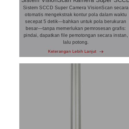
Sistem SCCD Super Camera VisionScan secara
otomatis mengekstrak kontur pola dalam waktu
secepat 5 detik—bahkan untuk pola berukuran
besar—tanpa memerlukan pemrosesan grafis:
pindai, dapatkan file pemotongan secara instan,
lalu potong.
Keterangan Lebih Lanjut