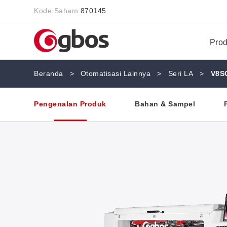
Kode Saham:
870145
Pro
Beranda
>
Otomatisasi Lainnya
>
Seri LA
>
V8S
Pengenalan Produk
Bahan & Sampel