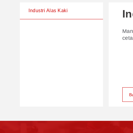
In
Industri Alas Kaki
Manu
ceta
B