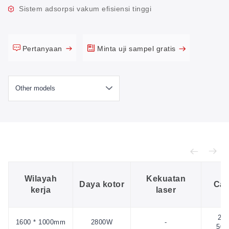
Sistem adsorpsi vakum efisiensi tinggi
Pertanyaan
Minta uji sampel gratis
Wilayah
Kekuatan
Daya kotor
Cat
kerja
laser
220
1600 * 1000mm
2800W
-
50H