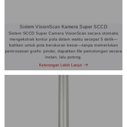
Sistem VisionScan Kamera Super SCCD
Sistem SCCD Super Camera VisionScan secara otomatis
mengekstrak kontur pola dalam waktu secepat 5 detik—
bahkan untuk pola berukuran besar—tanpa memerlukan
pemrosesan grafis: pindai, dapatkan file pemotongan secara
instan, lalu potong.
Keterangan Lebih Lanjut