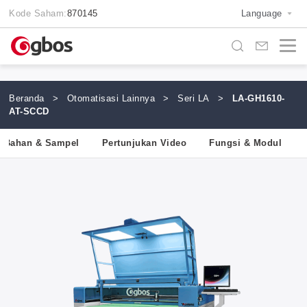
Kode Saham:
870145
Language
Beranda
>
Otomatisasi Lainnya
>
Seri LA
>
LA-GH1610-
AT-SCCD
Bahan & Sampel
Pertunjukan Video
Fungsi & Modul