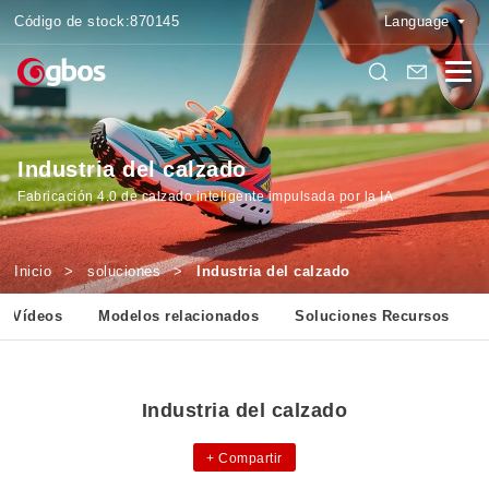
Código de stock:
870145
Language
Industria del calzado
Fabricación 4.0 de calzado inteligente impulsada por la IA
Inicio
>
soluciones
>
Industria del calzado
Vídeos
Modelos relacionados
Soluciones Recursos
Industria del calzado
+
Compartir