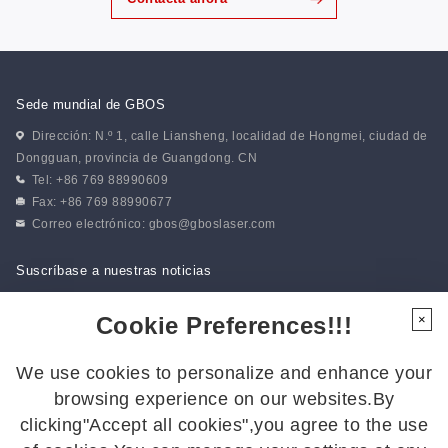
Sede mundial de GBOS
Dirección: N.º 1, calle Liansheng, localidad de Hongmei, ciudad de
Dongguan, provincia de Guangdong. CN
Tel: +86 769 88990609
Fax: +86 769 88990677
Correo electrónico:
gbos@gboslaser.com
Suscríbase a nuestras noticias
Cookie Preferences!!!
×
Síguenos
We use cookies to personalize and enhance your
Síguenos para estar al día de las últimas novedades:
browsing experience on our websites.By
clicking"Accept all cookies",you agree to the use