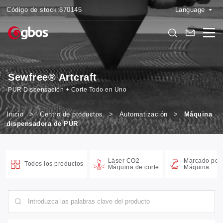
Código de stock:
870145
Language
Sewfree® Artcraft
PUR Dispensación + Corte Todo en Uno
Inicio
>
Centro de productos
>
Automatización
>
Máquina
dispensadora de PUR
Láser CO2
Marcado por 
Todos los productos
Máquina de corte
Máquina