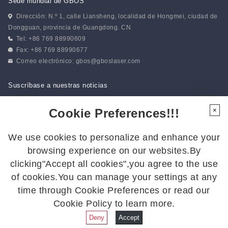
Sede mundial de GBOS
Dirección: N.º 1, calle Liansheng, localidad de Hongmei, ciudad de
Dongguan, provincia de Guangdong. CN
Tel: +86 769 88990609
Fax: +86 769 88990677
Correo electrónico:
gbos@gboslaser.com
Suscríbase a nuestras noticias
Cookie Preferences!!!
×
Síguenos
We use cookies to personalize and enhance your
Síguenos para estar al día de las últimas novedades:
browsing experience on our websites.By
clicking"Accept all cookies",you agree to the use
of cookies.You can manage your settings at any
time through Cookie Preferences or read our
2026 GBOS. Todos los derechos reservados.
Política de
Cookie Policy to learn more.
privacidad
|
Mapa del sitio
Deny
Accept