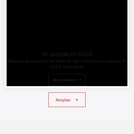
SP-GH1280-AT-SCCD
Máquina de impresión en línea de tipo cartucho con sistema AI
SCCD VisionScan
Más detalles
+
Ampliar