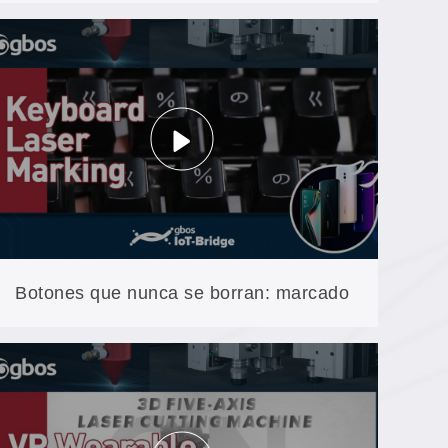
máquina de doble cabezal GH1610T
ahorra material en diseños irregulares
Botones que nunca se borran: marcado
láser permanente para teclados y mandos