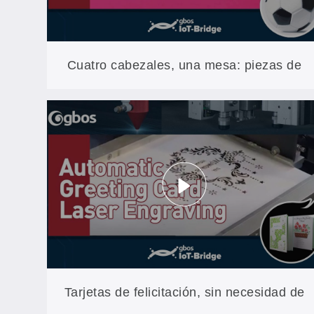
Cuatro cabezales, una mesa: piezas de
TPU cortadas con un sistema de
anidamiento en filas impares que genera
menos residuos
Tarjetas de felicitación, sin necesidad de