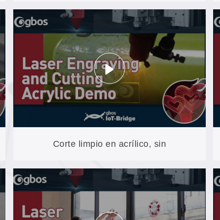
corta, marca y graba tarjetas con una
sola máquina XXP3-250
Corte limpio en acrílico, sin
posprocesado: grabado y corte con la
Compact MINI