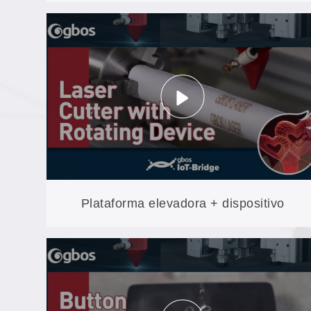
intervención manual: alimentación y
recogida automáticas en el XXP3-HK
Plataforma elevadora + dispositivo
giratorio: el modelo GH1390-AUD-RP
(100 W) se encarga de manipular el