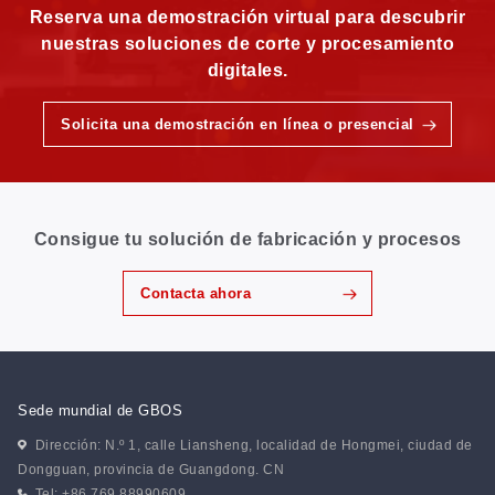
Reserva una demostración virtual para descubrir
nuestras soluciones de corte y procesamiento
digitales.
Solicita una demostración en línea o presencial
Consigue tu solución de fabricación y procesos
Contacta ahora
Sede mundial de GBOS
Dirección: N.º 1, calle Liansheng, localidad de Hongmei, ciudad de
Dongguan, provincia de Guangdong. CN
Tel: +86 769 88990609