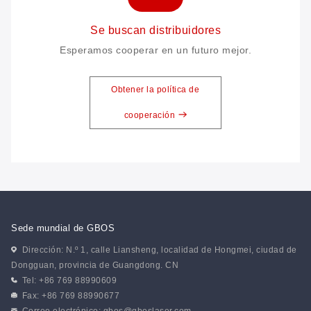
Se buscan distribuidores
Esperamos cooperar en un futuro mejor.
Obtener la política de
cooperación
Sede mundial de GBOS
Dirección: N.º 1, calle Liansheng, localidad de Hongmei, ciudad de
Dongguan, provincia de Guangdong. CN
Tel: +86 769 88990609
Fax: +86 769 88990677
Correo electrónico:
gbos@gboslaser.com