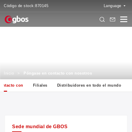
Código de stock:
870145
Language
Póngase en contacto con nosotros
Más información
Inicio
>
Póngase en contacto con nosotros
ontacto con
Filiales
Distribuidores en todo el mundo
Sede mundial de GBOS