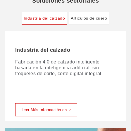
Soluciones sectoriales
Industria del calzado
Artículos de cuero
Industria del calzado
Artículos de cuero
Fabricación 4.0 de calzado inteligente
El corte tradicional del cuero plantea
basada en la inteligencia artificial: sin
numerosos retos. A continuación te
troqueles de corte, corte digital integral.
explicamos cómo los resuelve GBOS.
Leer Más información en
Leer Más información en