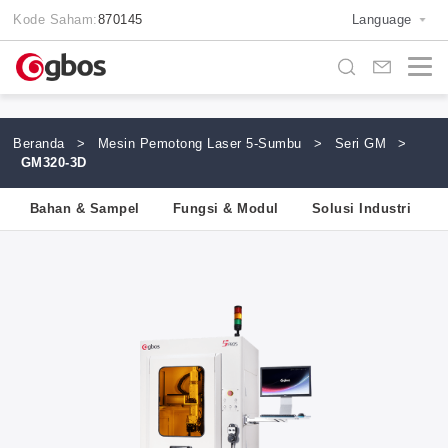
Kode Saham:
870145
Language
Beranda
>
Mesin Pemotong Laser 5-Sumbu
>
Seri GM
>
GM320-3D
Bahan & Sampel
Fungsi & Modul
Solusi Industri