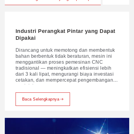
Industri Perangkat Pintar yang Dapat
Industri Interior Otomotif
Dipakai
Pemrosesan dengan laser pada sarung jok
dan bahan interior kendaraan lainnya kini
Dirancang untuk memotong dan membentuk
semakin menjadi hal yang umum—berkat
bahan berbentuk tidak beraturan, mesin ini
teknik-teknik serbaguna yang mencakup
menggantikan proses pemesinan CNC
pemotongan laser, pembuatan lubang,
tradisional — meningkatkan efisiensi lebih
penandaan, dan pengukiran.
dari 3 kali lipat, mengurangi biaya investasi
cetakan, dan mempercepat pengembangan
produk baru.
Baca Selengkapnya
Baca Selengkapnya