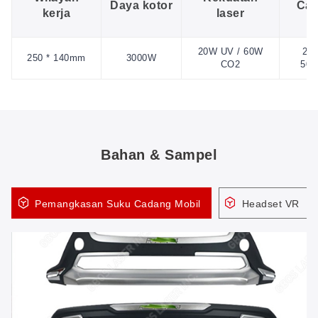
Daya kotor
Cat
kerja
laser
20W UV / 60W
220
250 * 140mm
3000W
CO2
50H
Bahan & Sampel
Pemangkasan Suku Cadang Mobil
Headset VR