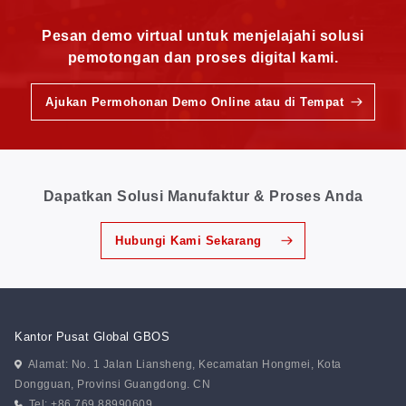
Pesan demo virtual untuk menjelajahi solusi
pemotongan dan proses digital kami.
Ajukan Permohonan Demo Online atau di Tempat
Dapatkan Solusi Manufaktur & Proses Anda
Hubungi Kami Sekarang
Kantor Pusat Global GBOS
Alamat: No. 1 Jalan Liansheng, Kecamatan Hongmei, Kota
Dongguan, Provinsi Guangdong. CN
Tel: +86 769 88990609