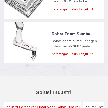
mesin GBOS Anda ke
dasbor digital yang selalu
Keterangan Lebih Lanjut
diperbarui: data produksi—
komponen, hasil produksi,
waktu yang dihabiskan—
dikirimkan secara real-time,
menggantikan catatan
Robot Enam Sumbu
kertas, dan mendukung
Robot enam sumbu dengan
tujuan netral karbon Anda.
rotasi penuh 360° pada
setiap sendi—sumbu dasar,
Keterangan Lebih Lanjut
bahu, siku, dan tiga sumbu
pergelangan tangan—yang
memberikan enam derajat
kebebasan untuk mengatur
posisi dan menggerakkan
benda kerja dengan cepat
dan tepat.
Solusi Industri
Industri Perangkat Pintar yang Dapat Dipakai
Industri Interi