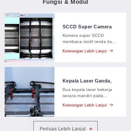
Fungsi & Modul
SCCD Super Camera
VisionScan (Lace)
Kamera super SCCD
membaca motif renda itu
sendiri: kamera ini
Keterangan Lebih Lanjut
mendeteksi tepi pola
secara otomatis,
menyesuaikan mode
pemotongan yang tepat
untuk setiap motif, dan
Kepala Laser Ganda,
bahkan mengenali pola
Asinkron (Lace)
Dua kepala laser bekerja
berulang yang besar—
secara mandiri pada
setiap pemotongan
lembaran renda yang sama
mengikuti bentuk renda itu
Keterangan Lebih Lanjut
—masing-masing
sendiri, bukan templat
memotong bentuknya
tetap.
sendiri pada posisinya
masing-masing—sehingga
+
Perluas Lebih Lanjut