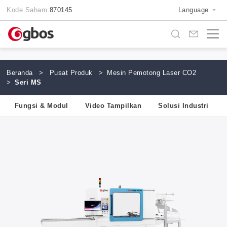
Kode Saham:
870145
Language
Beranda
>
Pusat Produk
>
Mesin Pemotong Laser CO2
>
Seri MS
Fungsi & Modul
Video Tampilkan
Solusi Industri