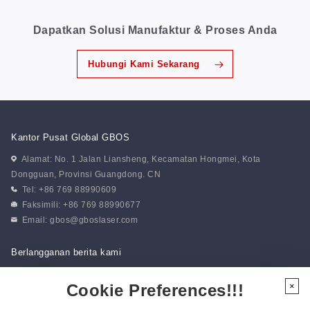
Dapatkan Solusi Manufaktur & Proses Anda
Hubungi Kami Sekarang
Kantor Pusat Global GBOS
Alamat: No. 1 Jalan Liansheng, Kecamatan Hongmei, Kota
Dongguan, Provinsi Guangdong. CN
Tel: +86 769 88990609
Faksimili: +86 769 88990677
Email:
gbos@gboslaser.com
Berlangganan berita kami
Cookie Preferences!!!
×