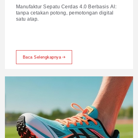
Manufaktur Sepatu Cerdas 4.0 Berbasis AI:
Proses pemotongan kulit tradisional memang
tanpa cetakan potong, pemotongan digital
penuh dengan tantangan. Berikut ini cara
satu atap.
GBOS mengatasinya.
Baca Selengkapnya
Baca Selengkapnya