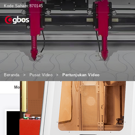
Kode Saham:
870145
Beranda
>
Pusat Video
>
Pertunjukan Video
an
Model Terkait
Solusi Industri
Bahan & Sampel