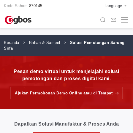
Kode Saham:
870145
Language
Beranda
>
Bahan & Sampel
>
Solusi Pemotongan Sarung
Sofa
Pesan demo virtual untuk menjelajahi solusi
pemotongan dan proses digital kami.
Ajukan Permohonan Demo Online atau di Tempat
Dapatkan Solusi Manufaktur & Proses Anda