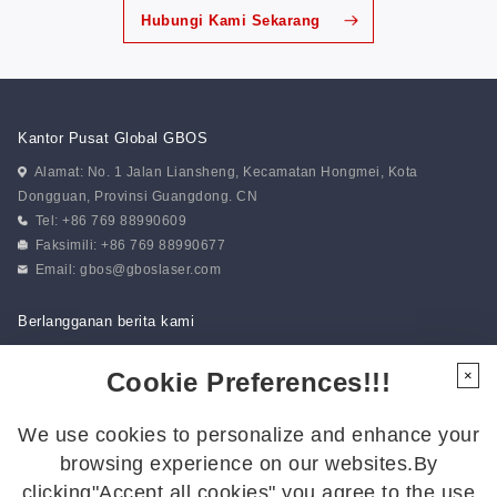
Hubungi Kami Sekarang
Kantor Pusat Global GBOS
Alamat: No. 1 Jalan Liansheng, Kecamatan Hongmei, Kota
Dongguan, Provinsi Guangdong. CN
Tel: +86 769 88990609
Faksimili: +86 769 88990677
Email:
gbos@gboslaser.com
Berlangganan berita kami
Cookie Preferences!!!
×
Ikuti Kami
We use cookies to personalize and enhance your
Ikuti kami untuk mendapatkan kabar terbaru:
browsing experience on our websites.By
clicking"Accept all cookies",you agree to the use