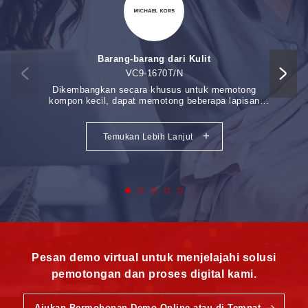
Barang-barang dari Kulit
VC9-1670T/N
Dikembangkan secara khusus untuk memotong
Si
kompon kecil, dapat memotong beberapa lapisan
di
material (ketebalan pemotongan: 12-18mm).
VisionSc
+
Temukan Lebih Lanjut
Pesan demo virtual untuk menjelajahi solusi
pemotongan dan proses digital kami.
Ajukan Permohonan Demo Online atau di Tempat