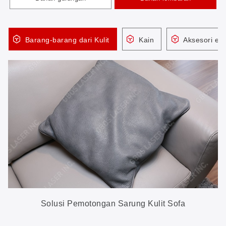
Barang-barang dari Kulit
Kain
Aksesori ele
Solusi Pemotongan Sarung Kulit Sofa