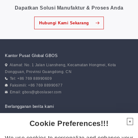
Dapatkan Solusi Manufaktur & Proses Anda
Hubungi Kami Sekarang
Kantor Pusat Global GBOS
Alamat: No. 1 Jalan Liansheng, Kecamatan Hongmei, Kota
Dongguan, Provinsi Guangdong. CN
Tel: +86 769 88990609
Faksimili: +86 769 88990677
Email:
gbos@gboslaser.com
Berlangganan berita kami
Cookie Preferences!!!
×
Ikuti Kami