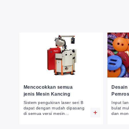
Mencocokkan semua
Desain 
jenis Mesin Kancing
Pemro
Sistem pengukiran laser seri B
Input lan
dapat dengan mudah dipasang
bulat mu
di semua versi mesin
dan mono
penandaan kancing (baik yang
multi la
sudah diatur untuk laser
geometri