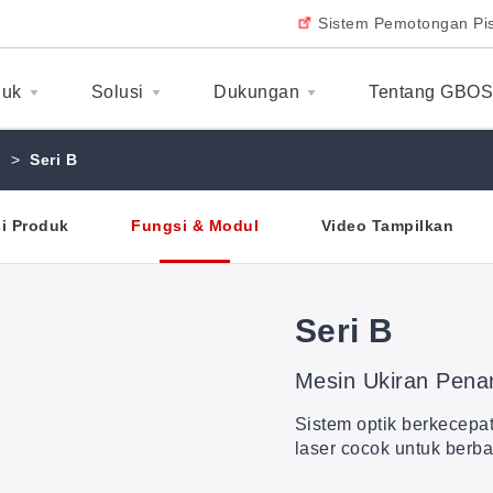
Sistem Pemotongan Pis
duk
Solusi
Dukungan
Tentang GBO
>
Seri B
i Produk
Fungsi & Modul
Video Tampilkan
Seri B
Mesin Ukiran Pena
Sistem optik berkecepat
laser cocok untuk berb