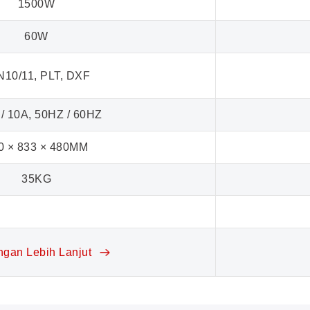
1500W
60W
N10/11, PLT, DXF
/ 10A, 50HZ / 60HZ
0 × 833 × 480MM
35KG
ngan Lebih Lanjut