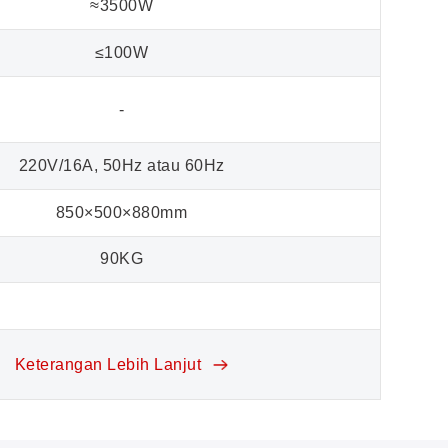
≈3500W
≤100W
-
220V/16A, 50Hz atau 60Hz
850×500×880mm
90KG
Keterangan Lebih Lanjut