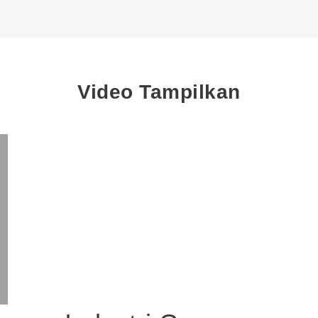
gan jarak dan posisi
at di dalam area
an.
Video Tampilkan