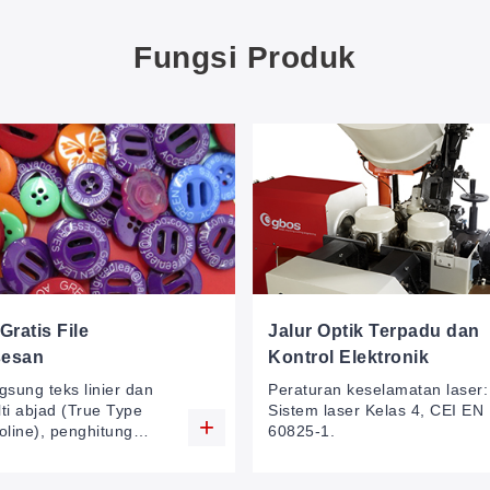
Fungsi Produk
Gratis File
Jalur Optik Terpadu dan
sesan
Kontrol Elektronik
gsung teks linier dan
Peraturan keselamatan laser:
lti abjad (True Type
Sistem laser Kelas 4, CEI EN
line), penghitung
60825-1.
ngkah, bentuk
s, barcode. Matriks