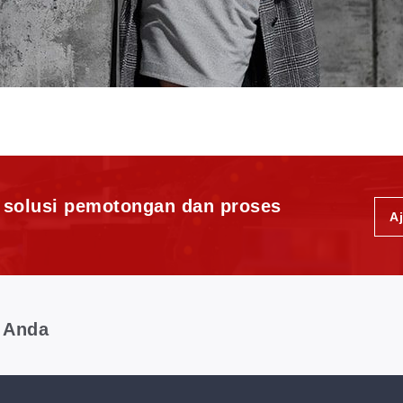
i solusi pemotongan dan proses
A
 Anda