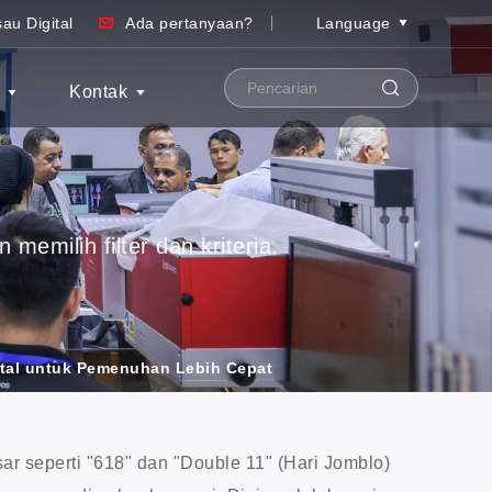
au Digital
Ada pertanyaan?
Language
S
Kontak
emilih filter dan kriteria.
tal untuk Pemenuhan Lebih Cepat
ar seperti "618" dan "Double 11" (Hari Jomblo)