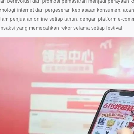
lah berevolusi dari promosi pemasaran menjadi perayaan k
knologi internet dan pergeseran kebiasaan konsumen, acar
lam penjualan online setiap tahun, dengan platform e-co
ansaksi yang memecahkan rekor selama setiap festival.