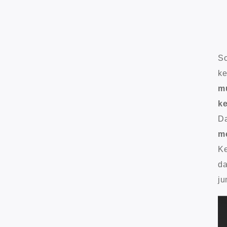
So
ke
mu
ke
Da
me
Ke
da
ju