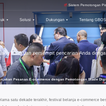
Sistem Pemotongan Pis
duk
Solusi
Dukungan
Tentang GBO
ng kami dan persempit pencarian Anda dengan m
onjakan Pesanan E-commerce dengan Pemotongan Blade Digi
lama satu dekade terakhir, festival belanja e-commerce bes