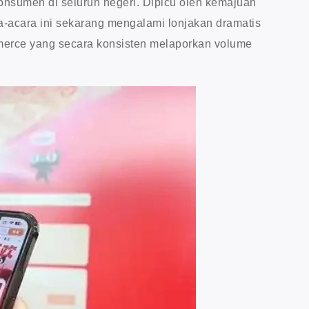
onsumen di seluruh negeri. Dipicu oleh kemajuan
a-acara ini sekarang mengalami lonjakan dramatis
mmerce yang secara konsisten melaporkan volume