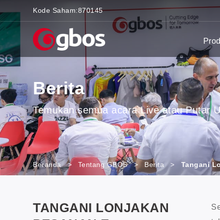
Kode Saham:
870145
Pro
Berita
Temukan semua acara Live atau Putar Ula
Beranda
>
Tentang GBOS
>
Berita
>
Tangani L
TANGANI LONJAKAN
Se