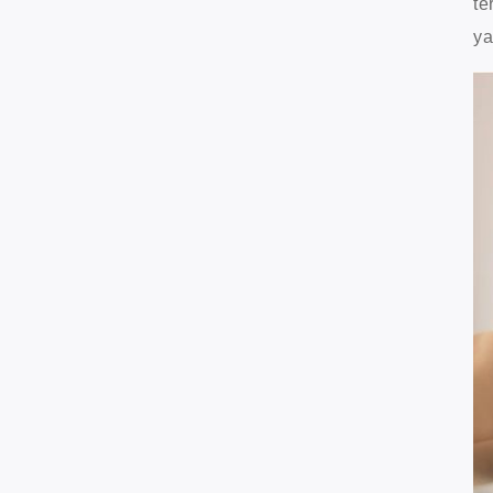
te
ya