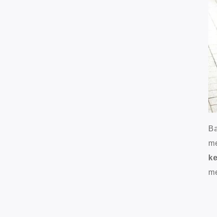
Ba
me
ke
me