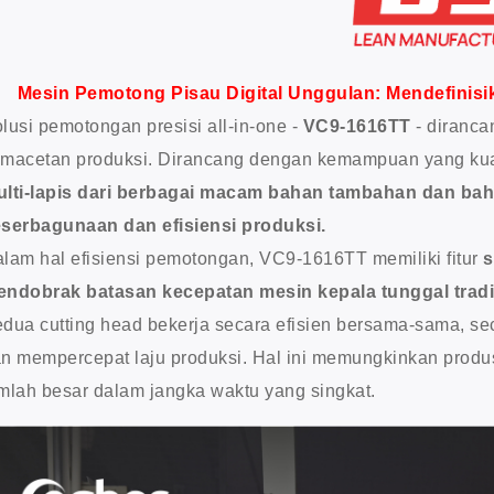
Mesin Pemotong Pisau Digital Unggulan: Mendefinisik
lusi pemotongan presisi all-in-one -
VC9-1616TT
- diranc
macetan produksi. Dirancang dengan kemampuan yang kua
lti-lapis dari berbagai macam bahan tambahan dan bah
serbagunaan dan efisiensi produksi.
lam hal efisiensi pemotongan, VC9-1616TT memiliki fitur
s
ndobrak batasan kecepatan mesin kepala tunggal tradi
dua cutting head bekerja secara efisien bersama-sama, se
n mempercepat laju produksi. Hal ini memungkinkan prod
mlah besar dalam jangka waktu yang singkat.