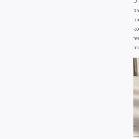
Di
pr
pr
ko
te
me