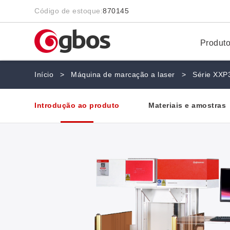
Código de estoque:
870145
Produt
Início
>
Máquina de marcação a laser
>
Série XXP
Introdução ao produto
Materiais e amostras