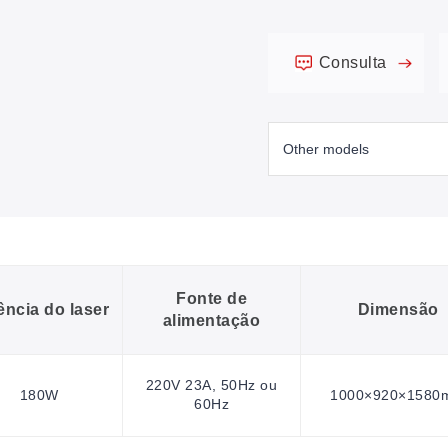
Consulta
Fonte de
ência do laser
Dimensão
alimentação
220V 23A, 50Hz ou
180W
1000×920×1580
60Hz