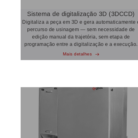
Sistema de digitalização 3D (3DCCD)
Digitaliza a peça em 3D e gera automaticamente 
percurso de usinagem — sem necessidade de
edição manual da trajetória, sem etapa de
programação entre a digitalização e a execução.
Mais detalhes