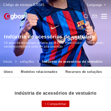
Código de estoque:
870145
Language
Indústria de acessórios de vestuário
16 anos de tecnologia própria de IA CCD VisionScan — Oferecendo
reconhecimento e corte de alta precisão
Início
>
soluções
>
Indústria de acessórios de vestuário
Vídeos
Modelos relacionados
Recursos de soluções
Indústria de acessórios de vestuário
+
Compartilhar