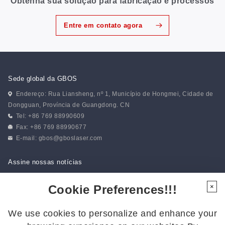
Obtenha sua solução para fabricação e processos
Entre em contato agora
Sede global da GBOS
Endereço: Rua Liansheng, nº 1, Município de Hongmei, Cidade de
Dongguan, Província de Guangdong. CN
Tel: +86 769 88990609
Fax: +86 769 88990677
E-mail:
gbos@gboslaser.com
Assine nossas notícias
Cookie Preferences!!!
×
Siga-nos
We use cookies to personalize and enhance your
Siga-nos para ficar por dentro das últimas novidades: