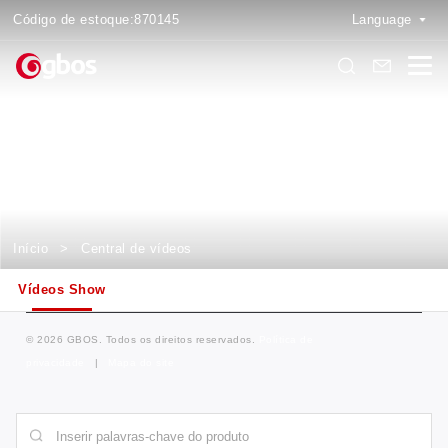
Código de estoque:
870145
Language
Vídeos Show
Descubra como a máquina funciona
Início
>
Central de vídeos
Vídeos Show
© 2026 GBOS. Todos os direitos reservados.
Política de
privacidade
|
Mapa do site