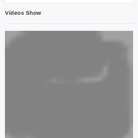
Vídeos Show
Endereço: Rua Liansheng, nº 1, Município de
Hongmei, Cidade de Dongguan, Província de
Guangdong. CN
Tel: +86 769 88990609