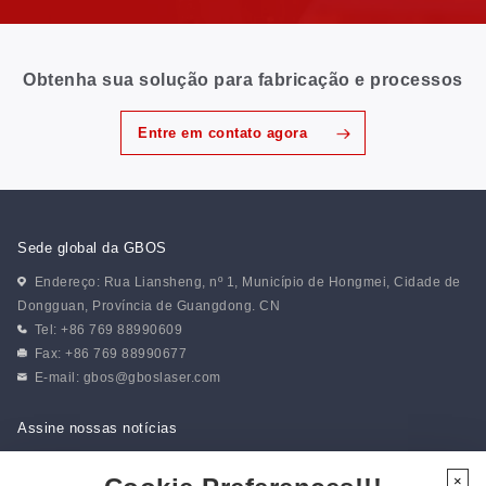
Obtenha sua solução para fabricação e processos
Entre em contato agora
Sede global da GBOS
Endereço: Rua Liansheng, nº 1, Município de Hongmei, Cidade de
Dongguan, Província de Guangdong. CN
Tel: +86 769 88990609
Fax: +86 769 88990677
E-mail:
gbos@gboslaser.com
Assine nossas notícias
×