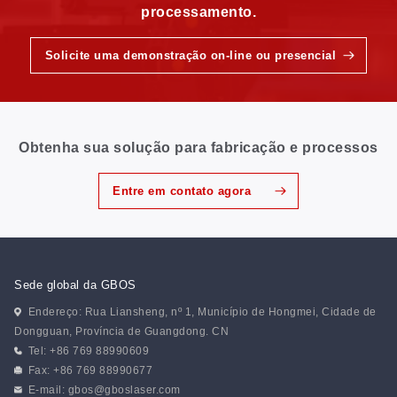
processamento.
Solicite uma demonstração on-line ou presencial
Obtenha sua solução para fabricação e processos
Entre em contato agora
Sede global da GBOS
Endereço: Rua Liansheng, nº 1, Município de Hongmei, Cidade de
Dongguan, Província de Guangdong. CN
Tel: +86 769 88990609
Fax: +86 769 88990677
E-mail:
gbos@gboslaser.com