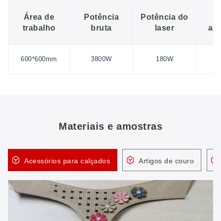
Área de
Potência
Potência do
F
trabalho
bruta
laser
al
2
600*600mm
3800W
180W
5
Materiais e amostras
Acessórios para calçados
Artigos de couro