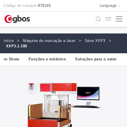
Código de estoque:
870145
Language
Início
>
Máquina de marcação a laser
>
Série XXP3
>
XXP3.1-180
ídeo Show
Funções e módulos
Soluções para o setor