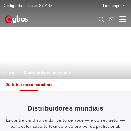
Código de estoque:
870145
Language
Distribuidores mundiais
Descubra, conecte-se e experimente serviços locais como nunca
antes
Início
>
Distribuidores mundiais
Distribuidores mundiais
Distribuidores mundiais
Encontre um distribuidor perto de você — e do seu setor —
para obter suporte técnico e de pré-venda profissional.