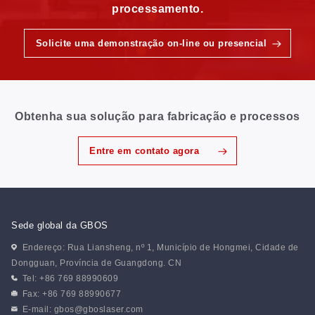
processamento.
Solicite uma demonstração on-line ou presencial
Obtenha sua solução para fabricação e processos
Entre em contato agora
Sede global da GBOS
Endereço: Rua Liansheng, nº 1, Município de Hongmei, Cidade de
Dongguan, Província de Guangdong. CN
Tel: +86 769 88990609
Fax: +86 769 88990677
E-mail:
gbos@gboslaser.com