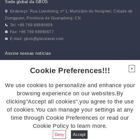
Sede global da GBOS
Endereço: Rua Liansheng, nº 1, Município de Hongmei, Cidade de
Dongguan, Província de Guangdong. CN
Tel: +86 769 88990609
Fax: +86 769 88990677
E-mail:
gbos@gboslaser.com
Assine nossas notícias
Cookie Preferences!!!
×
Siga-nos
We use cookies to personalize and enhance your
Siga-nos para ficar por dentro das últimas novidades:
browsing experience on our websites.By
clicking"Accept all cookies",you agree to the use
of cookies.You can manage your settings at any
time through Cookie Preferences or read our
Cookie Policy to learn more.
© 2026 GBOS. Todos os direitos reservados.
Política de
privacidade
|
Mapa do site
Deny
Accept