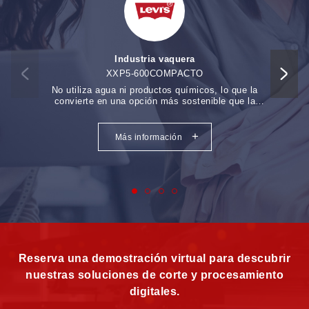
Industria vaquera
XXP5-600COMPACTO
No utiliza agua ni productos químicos, lo que la
Con un
convierte en una opción más sostenible que la
desarro
técnica tradicional de acabado del tejido vaquero.
+
Más información
Reserva una demostración virtual para descubrir
nuestras soluciones de corte y procesamiento
digitales.