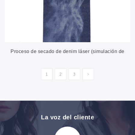
Proceso de secado de denim láser (simulación de
pulverización de PP)
1
2
3
>
La voz del cliente