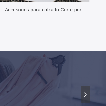
Accesorios para calzado Corte por
láser
In
XX
Co
ve