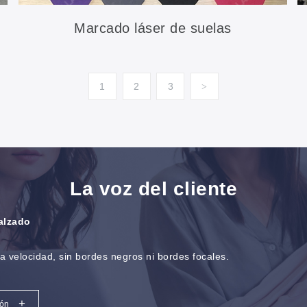
Marcado láser de suelas
1
2
3
>
La voz del cliente
calzado
ta velocidad, sin bordes negros ni bordes focales.
+
ión