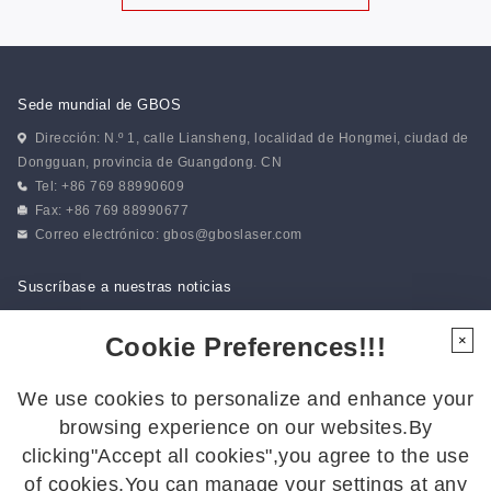
Sede mundial de GBOS
Dirección: N.º 1, calle Liansheng, localidad de Hongmei, ciudad de
Dongguan, provincia de Guangdong. CN
Tel: +86 769 88990609
Fax: +86 769 88990677
Correo electrónico:
gbos@gboslaser.com
Suscríbase a nuestras noticias
Cookie Preferences!!!
×
Síguenos
We use cookies to personalize and enhance your
Síguenos para estar al día de las últimas novedades:
browsing experience on our websites.By
clicking"Accept all cookies",you agree to the use
of cookies.You can manage your settings at any