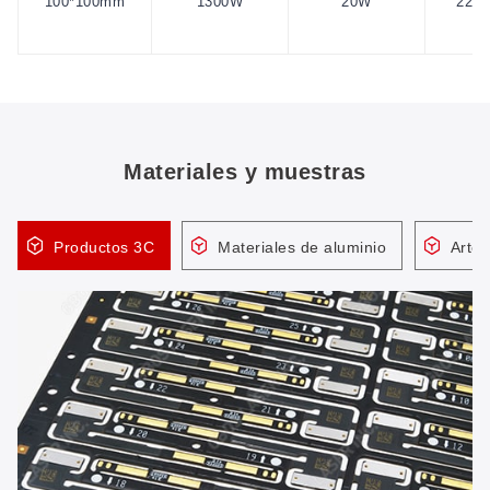
100*100mm
1300W
20W
220V
Materiales y muestras
Productos 3C
Materiales de aluminio
Artes