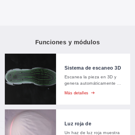
Funciones y módulos
Sistema de escaneo 3D
(3DCCD)
Escanea la pieza en 3D y
genera automáticamente la
trayectoria de mecanizado:
Más detalles
sin necesidad de editar
manualmente la trayectoria
ni de realizar ningún paso
de programación entre el
escaneo y la ejecución.
Luz roja de
posicionamiento
Un haz de luz roja muestra