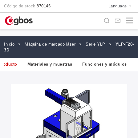
Código de stock:
870145
Language
Inicio
>
Máquina de marcado láser
>
Serie YLP
>
YLP-F20-
3D
producto
Materiales y muestras
Funciones y módulos