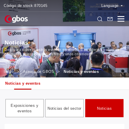
Código de stock:
870145
Language
Noticias
Descubra todos nuestros eventos en directo o en diferido y afine su
búsqueda seleccionando un filtro y unos criterios.
Inicio
>
Acerca de GBOS
>
Noticias y eventos
Noticias y eventos
Exposiciones y
Noticias del sector
Noticias
eventos