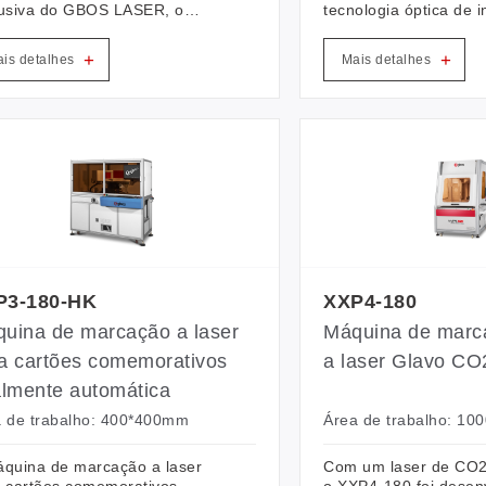
lusiva do GBOS LASER, o
tecnologia óptica de 
.2-180-CCD é superior a
múltipla da GBOS e é
elos semelhantes em termos
de marcação a laser
+
+
is detalhes
Mais detalhes
elocidade e precisão. Para a
dinâmico tridimensiona
ação a laser VisionScan em
setor. Ele adota a téc
s de pinos para a indústria de
escaneamento óptico d
ados (para marcação a laser
velocidade rápida tra
uros de posicionamento), a
alta precisão, função
 de marcação é ajustável
de corte em larga es
e 300 e 600 MM, a área de
de operação fácil e 
cionamento da câmera é de
*400 mm, de modo a atender à
demanda por diferentes
isões.
P3-180-HK
XXP4-180
uina de marcação a laser
Máquina de marca
a cartões comemorativos
a laser Glavo CO
almente automática
 de trabalho: 400*400mm
Área de trabalho: 1
quina de marcação a laser
Com um laser de CO2
 cartões comemorativos
o XXP4-180 foi desen