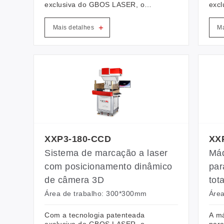
exclusiva do GBOS LASER, o
exc
XXP3.1-250N é superior a modelos
XXP3
similares em termos de velocidade
mod
+
Mais detalhes
Ma
e precisão.
de v
marc
furo
calç
de f
área
entr
posi
400
sua 
prec
XXP3-180-CCD
XX
Sistema de marcação a laser
Máq
com posicionamento dinâmico
par
de câmera 3D
tot
Área de trabalho: 300*300mm
Área
Com a tecnologia patenteada
A má
exclusiva do GBOS LASER, o
para