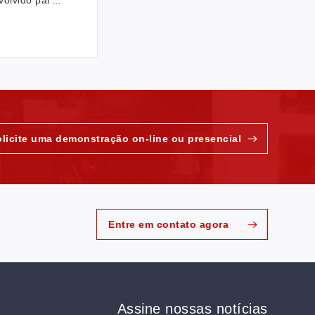
superfícies
licos. Em
pressão e o
is, a gravação
abilidade,
a, criação e
ntes de
gravação
pacidade
olicite uma demonstração on-line ou presencial
Entre em contato agora
Assine nossas notícias