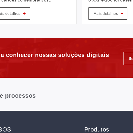
S é a primeira máquina
marcação em grandes 
lmente automática desse tipo
de materiais não metá
+
+
is detalhes
Mais detalhes
hina. Não há dúvida de que
comparação com a im
aumentará a produtividade e
tingimento tradiciona
zirá os custos de mão de obra
a laser apresenta dur
odas as formas positivas.
fabricação de chapas
ambientalmente segur
modificação convenie
padrões, padrões de 
rápidos e claros e ca
a conhecer nossas soluções digitais
S
estereoscópica.
 e processos
GBOS
Produtos