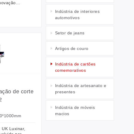
inovação
 um sistema
Indústria de interiores
 de CO2
automotivos
l líder no
nica de
igital, com
Setor de jeans
nscendente,
 de gravação
cala e método
Artigos de couro
humanizado.
Indústria de cartões
comemorativos
Indústria de artesanato e
ção de corte
presentes
2
Indústria de móveis
macios
000*1000mm
 UK Luxinar,
volvido para