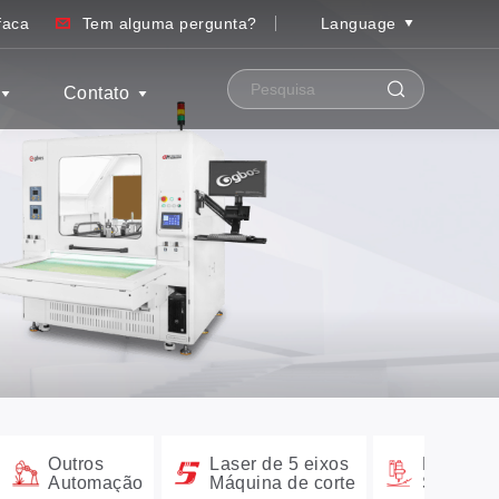
faca
Tem alguma pergunta?
Language
Contato
Outros
Laser de 5 eixos
Faca digi
Automação
Máquina de corte
Sistemas