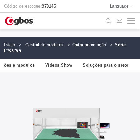
Código de estoque:
870145
Language
Início
>
Central de produtos
>
Outra automação
>
Série
ITS2/3/5
nções e módulos
Vídeos Show
Soluções para o setor