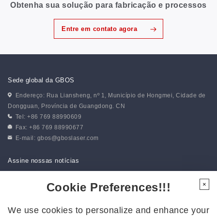
Obtenha sua solução para fabricação e processos
Entre em contato agora
Sede global da GBOS
Endereço: Rua Liansheng, nº 1, Município de Hongmei, Cidade de
Dongguan, Província de Guangdong. CN
Tel: +86 769 88990609
Fax: +86 769 88990677
E-mail:
gbos@gboslaser.com
Assine nossas notícias
Cookie Preferences!!!
×
Siga-nos
We use cookies to personalize and enhance your
Siga-nos para ficar por dentro das últimas novidades: