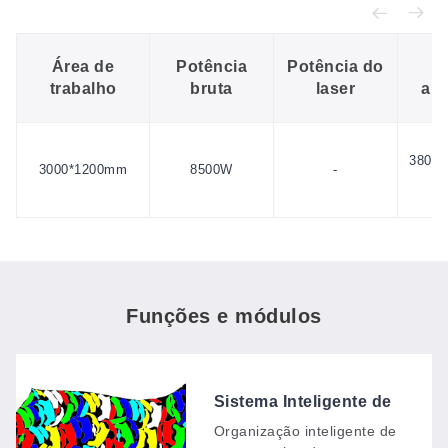
Área de
Potência
Potência do
F
trabalho
bruta
laser
ali
380V/
3000*1200mm
8500W
-
Funções e módulos
Sistema Inteligente de
Agrupamento de
Organização inteligente de