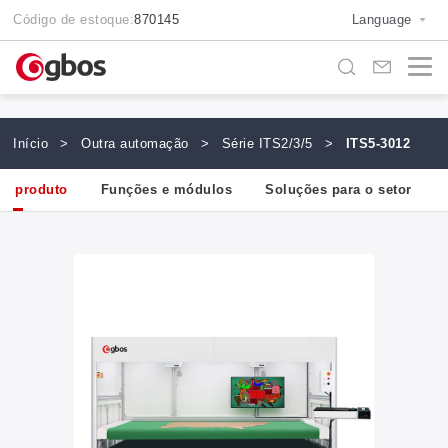
Código de estoque:
870145
Language
Início
>
Outra automação
>
Série ITS2/3/5
>
ITS5-3012
ao produto
Funções e módulos
Soluções para o setor