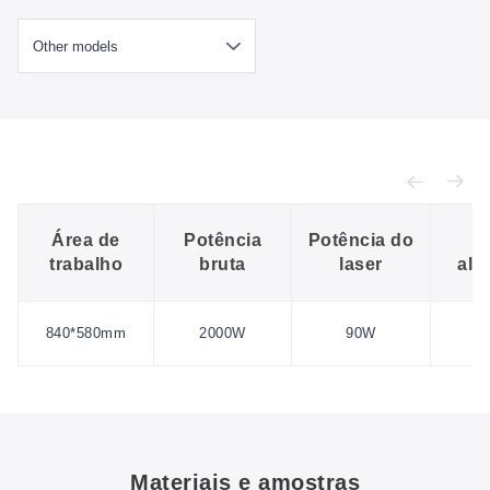
Área de
Potência
Potência do
F
trabalho
bruta
laser
ali
2
840*580mm
2000W
90W
50
Materiais e amostras