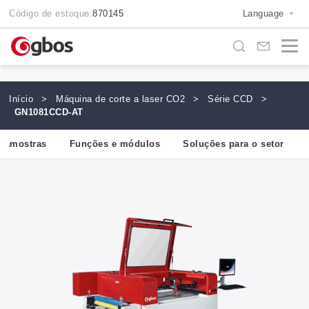
Código de estoque:
870145
Language
Início
>
Máquina de corte a laser CO2
>
Série CCD
>
GN1081CCD-AT
e amostras
Funções e módulos
Soluções para o setor