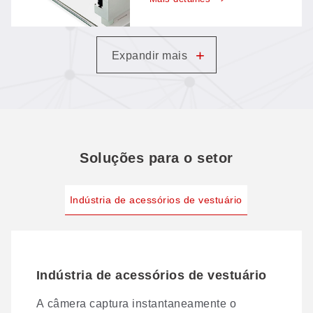
material avança pela
trás)
máquina em uma linha de
produção reta, sendo
cortado continuamente com
+
Expandir mais
o mínimo de intervenção do
operador.
Soluções para o setor
Indústria de acessórios de vestuário
Indústria de acessórios de vestuário
A câmera captura instantaneamente o