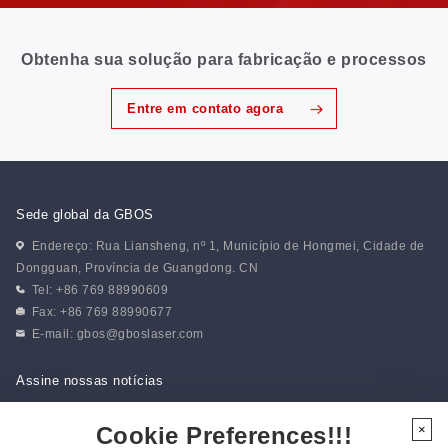
Obtenha sua solução para fabricação e processos
Entre em contato agora
Sede global da GBOS
Endereço: Rua Liansheng, nº 1, Município de Hongmei, Cidade de
Dongguan, Província de Guangdong. CN
Tel: +86 769 88990609
Fax: +86 769 88990677
E-mail:
gbos@gboslaser.com
Assine nossas notícias
Cookie Preferences!!!
×