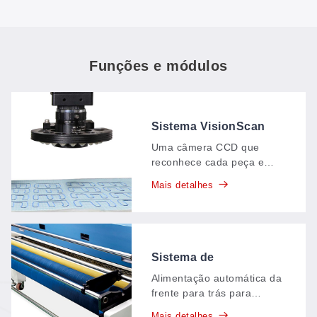
Funções e módulos
Sistema VisionScan
com câmera CCD
Uma câmera CCD que
reconhece cada peça e
corta ao longo de sua
Mais detalhes
borda de forma inteligente,
com um alcance de
identificação de
aproximadamente 150 ×
120 mm — posicionamento
Sistema de
por pontos de referência,
alimentação
Alimentação automática da
multiponto e extração de
automática de camada
frente para trás para
contorno em um único
única (da frente para
materiais em bobina — o
sistema.
Mais detalhes