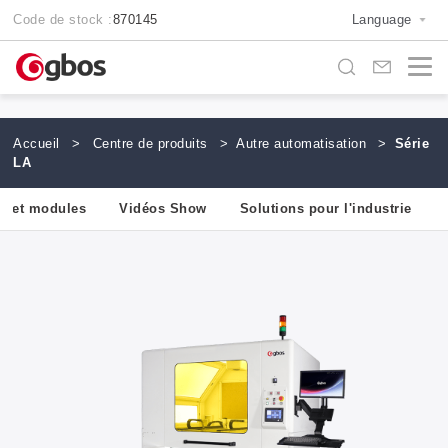
Code de stock :
870145
Language
Accueil
>
Centre de produits
>
Autre automatisation
>
Série
LA
s et modules
Vidéos Show
Solutions pour l'industrie