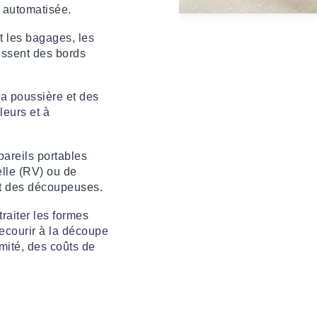
t automatisée.
t les bagages, les
aissent des bords
la poussière et des
lleurs et à
pareils portables
elle (RV) ou de
nt des découpeuses.
aiter les formes
recourir à la découpe
mité, des coûts de