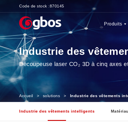
Code de stock :
870145
Produits
Industrie des vêtemen
Découpeuse laser CO₂ 3D à cinq axes et 
Accueil
>
solutions
>
Industrie des vêtements int
Industrie des vêtements intelligents
Matériau