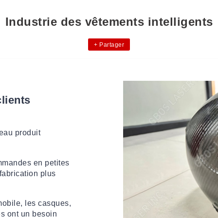
Industrie des vêtements intelligents
+
Partager
lients
eau produit
mmandes en petites
fabrication plus
mobile, les casques,
és ont un besoin