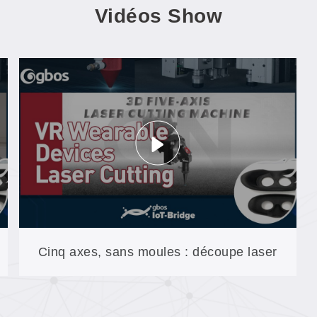
Vidéos Show
Cinq axes, sans moules : découpe laser
3D pour pièces non métalliques profilées