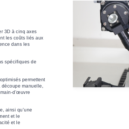
er 3D à cinq axes
nt les coûts liés aux
igence dans les
ns spécifiques de
optimisés permettent
la découpe manuelle,
e main-d'œuvre
e, ainsi qu’une
ment et le
cité et le