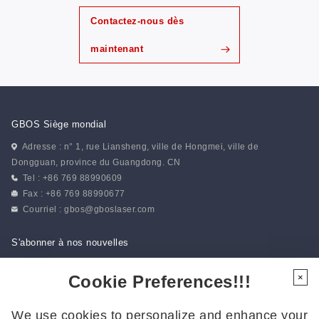
Contactez-nous dès
maintenant
GBOS Siège mondial
Adresse : n° 1, rue Liansheng, ville de Hongmei, ville de
Dongguan, province du Guangdong. CN
Tel : +86 769 88990609
Fax : +86 769 88990677
Courriel :
gbos@gboslaser.com
S'abonner à nos nouvelles
Cookie Preferences!!!
×
Suivez-nous
We use cookies to personalize and enhance your