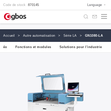
Code de stock :
870145
Language
Accueil
>
Autre automatisation
>
Série LA
>
GN1080-LA
vidéo
Fonctions et modules
Solutions pour l'industrie