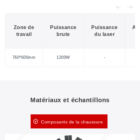
Zone de
Puissance
Puissance
Al
travail
brute
du laser
é
760*600mm
1200W
-
5
Matériaux et échantillons
Composants de la chaussure