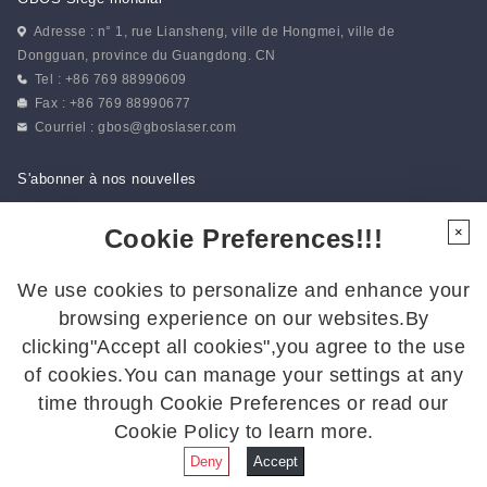
Adresse : n° 1, rue Liansheng, ville de Hongmei, ville de
Dongguan, province du Guangdong. CN
Tel : +86 769 88990609
Fax : +86 769 88990677
Courriel :
gbos@gboslaser.com
S'abonner à nos nouvelles
Cookie Preferences!!!
×
Suivez-nous
We use cookies to personalize and enhance your
Suivez-nous pour rester informé des dernières actualités :
browsing experience on our websites.By
clicking"Accept all cookies",you agree to the use
of cookies.You can manage your settings at any
time through Cookie Preferences or read our
2026 GBOS, tous droits réservés.
Politique de confidentialité
|
Plan
Cookie Policy to learn more.
du site
Deny
Accept