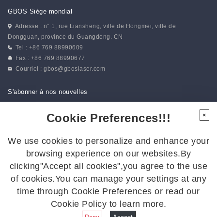
GBOS Siège mondial
Adresse : n° 1, rue Liansheng, ville de Hongmei, ville de
Dongguan, province du Guangdong. CN
Tel : +86 769 88990609
Fax : +86 769 88990677
Courriel :
gbos@gboslaser.com
S'abonner à nos nouvelles
Cookie Preferences!!!
×
Suivez-nous
We use cookies to personalize and enhance your
Suivez-nous pour rester informé des dernières actualités :
browsing experience on our websites.By
clicking"Accept all cookies",you agree to the use
of cookies.You can manage your settings at any
time through Cookie Preferences or read our
Cookie Policy to learn more.
2026 GBOS, tous droits réservés.
Politique de confidentialité
|
Plan
du site