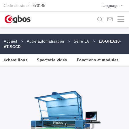
Code de stock :
870145
Language
Accueil
>
Autre automatisation
>
Série LA
>
LA-GH1610-
AT-SCCD
et échantillons
Spectacle vidéo
Fonctions et modules