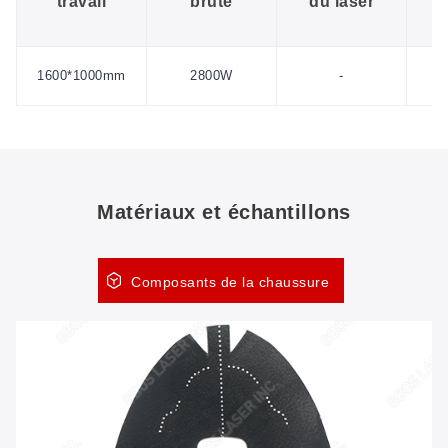
travail
brute
du laser
é
1600*1000mm
2800W
-
Matériaux et échantillons
Composants de la chaussure