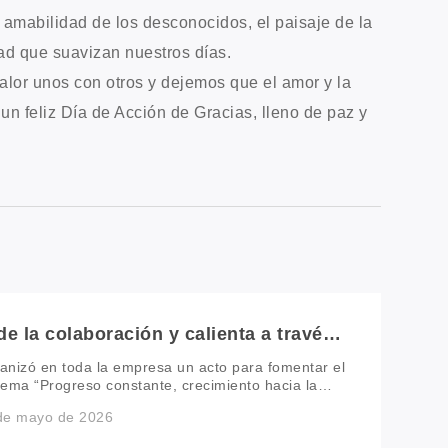
a amabilidad de los desconocidos, el paisaje de la
ad que suavizan nuestros días.
lor unos con otros y dejemos que el amor y la
un feliz Día de Acción de Gracias, lleno de paz y
e la colaboración y calienta a través
ndo juntos al equipo más apasionado
nizó en toda la empresa un acto para fomentar el
 lema “Progreso constante, crecimiento hacia la
esponsabilidades diarias, los compañeros se
 de mayo de 2026
o común y energía renovada. A través de la
ón, el evento fortaleció la cohesión del equipo,