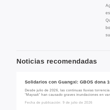
Ag
es
Qu
bo
su
Noticias recomendadas
Solidarios con Guangxi: GBOS dona 
apoyar las labores de socorro y recupe
Desde julio de 2026, las continuas lluvias torrencia
inundaciones
“Maysak” han causado graves inundaciones en var
lo que ha provocado importantes daños a las comu
Fecha de publicación: 9 de julio de 2026
infraestructuras y los medios de vida. En respuest
inmediato su mecanismo de emergencia de bienesta