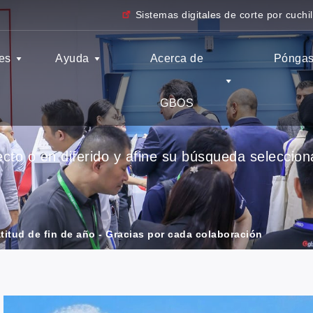
Sistemas digitales de corte por cuchil
es
Ayuda
Acerca de
Póngas
GBOS
to o en diferido y afine su búsqueda seleccionan
atitud de fin de año - Gracias por cada colaboración