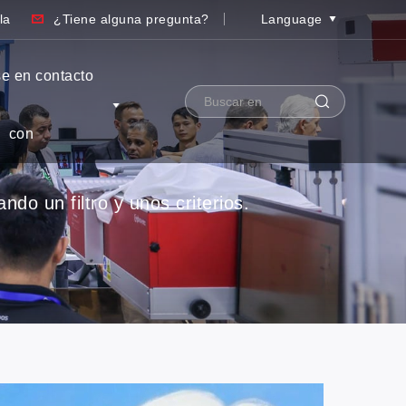
la
¿Tiene alguna pregunta?
Language
e en contacto
con
do un filtro y unos criterios.