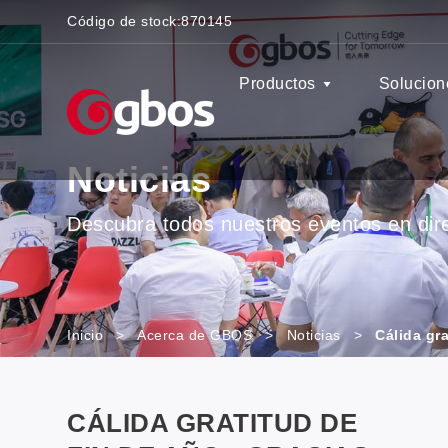
Código de stock:
870145
Productos
Solucion
Noticias
Descubra todos nuestros eventos en direc
Inicio
>
Acerca de GBOS
>
Noticias
>
Cálida gr
CÁLIDA GRATITUD DE