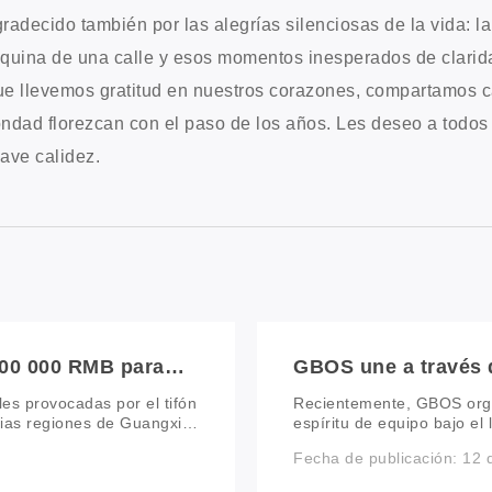
radecido también por las alegrías silenciosas de la vida: l
quina de una calle y esos momentos inesperados de clarid
e llevemos gratitud en nuestros corazones, compartamos ca
ndad florezcan con el paso de los años. Les deseo a todos 
ave calidez.
100 000 RMB para
GBOS une a través d
ración tras las
del cuidado - Pinta
les provocadas por el tifón
Recientemente, GBOS orga
de GBOS
ias regiones de Guangxi,
espíritu de equipo bajo el
nidades, las
luz”. Alejándose de sus r
Fecha de publicación: 12
a a ello, GBOS activó de
reunieron con un propósit
r público a través de la
colaboración y la co-creaci