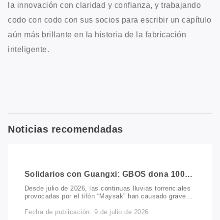
la innovación con claridad y confianza, y trabajando
codo con codo con sus socios para escribir un capítulo
aún más brillante en la historia de la fabricación
inteligente.
Noticias recomendadas
Solidarios con Guangxi: GBOS dona 100
000 RMB para apoyar las labores de
Desde julio de 2026, las continuas lluvias torrenciales
socorro y recuperación tras las
provocadas por el tifón “Maysak” han causado graves
inundaciones
inundaciones en varias regiones de Guangxi, lo que ha
Fecha de publicación: 9 de julio de 2026
provocado importantes daños a las comunidades, las
infraestructuras y los medios de vida. En respuesta a