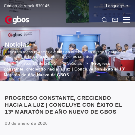
Código de stock:
870145
Language
Noticias
Descubra todos nuestros eventos en directo o en diferido y afine su
búsqueda seleccionando un filtro y unos criterios.
Inicio
>
Acerca de GBOS
>
Noticias
>
Progreso
constante, creciendo hacia la luz | Concluye con éxito el 13º
Maratón de Año Nuevo de GBOS
PROGRESO CONSTANTE, CRECIENDO
HACIA LA LUZ | CONCLUYE CON ÉXITO EL
13º MARATÓN DE AÑO NUEVO DE GBOS
03 de enero de 2026